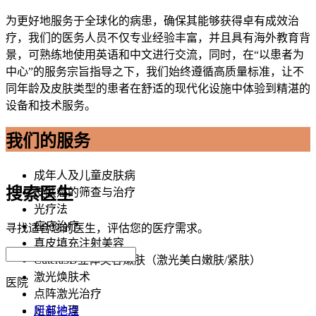
为更好地服务于全球化的病患，确保其能够获得卓有成效治
疗，我们的医务人员不仅专业经验丰富，并且具有海外教育背
景，可熟练地使用英语和中文进行交流，同时，在“以患者为
中心”的服务宗旨指导之下，我们始终遵循高质量标准，让不
同年龄及皮肤类型的患者在舒适的现代化设施中体验到精湛的
设备和技术服务。
我们的服务
成年人及儿童皮肤病
搜索医生
皮肤癌的筛查与治疗
光疗法
痤疮治疗
寻找适合您的医生，评估您的医疗需求。
真皮填充注射美容
Cutera3D立体美容嫩肤（激光美白嫩肤/紧肤）
激光焕肤术
医院
点阵激光治疗
所有地点
足部护理