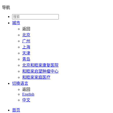
导航
城市
返回
北京
广州
上海
天津
青岛
北京和睦家康复医院
和睦家启望肿瘤中心
和睦家家庭医疗
切换语言
返回
English
中文
首页