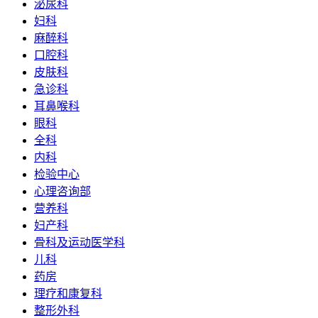
泌尿科
妇科
麻醉科
口腔科
皮肤科
急诊科
耳鼻喉科
眼科
全科
内科
检验中心
心理咨询部
营养科
妇产科
骨科及运动医学科
儿科
药房
理疗和康复科
整形外科