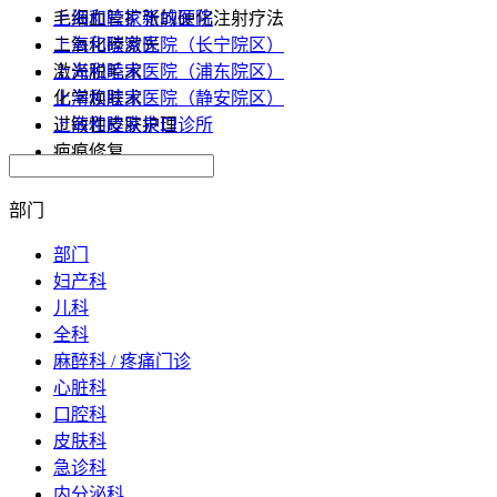
上海和睦家新城医院
毛细血管扩张的硬化注射疗法
上海和睦家医院（长宁院区）
二氧化碳激光
上海和睦家医院（浦东院区）
激光脱毛术
上海和睦家医院（静安院区）
化学焕肤术
上海和睦家泉口诊所
过敏性皮肤护理
疤痕修复
部门
部门
妇产科
儿科
全科
麻醉科 / 疼痛门诊
心脏科
口腔科
皮肤科
急诊科
内分泌科