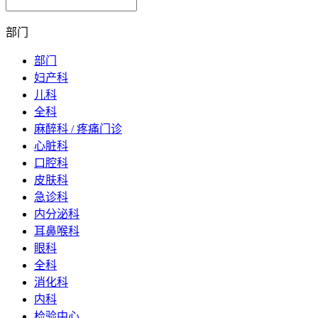
部门
部门
妇产科
儿科
全科
麻醉科 / 疼痛门诊
心脏科
口腔科
皮肤科
急诊科
内分泌科
耳鼻喉科
眼科
全科
消化科
内科
检验中心