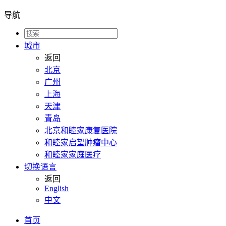
导航
城市
返回
北京
广州
上海
天津
青岛
北京和睦家康复医院
和睦家启望肿瘤中心
和睦家家庭医疗
切换语言
返回
English
中文
首页