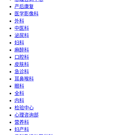
产后康复
医学影像科
外科
中医科
泌尿科
妇科
麻醉科
口腔科
皮肤科
急诊科
耳鼻喉科
眼科
全科
内科
检验中心
心理咨询部
营养科
妇产科