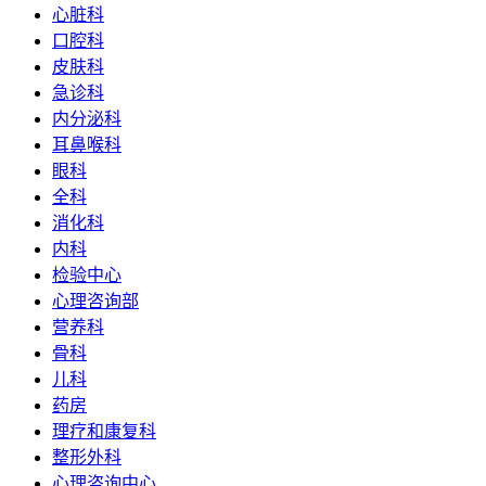
心脏科
口腔科
皮肤科
急诊科
内分泌科
耳鼻喉科
眼科
全科
消化科
内科
检验中心
心理咨询部
营养科
骨科
儿科
药房
理疗和康复科
整形外科
心理咨询中心