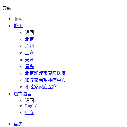
导航
城市
返回
北京
广州
上海
天津
青岛
北京和睦家康复医院
和睦家启望肿瘤中心
和睦家家庭医疗
切换语言
返回
English
中文
首页