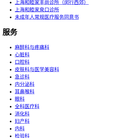
上海和睦家丰尚诊所（闵行西郊）
上海和睦家泉口诊所
未成年人常规医疗服务同意书
服务
麻醉科与疼痛科
心脏科
口腔科
皮肤科与医学美容科
急诊科
内分泌科
耳鼻喉科
眼科
全科医疗科
消化科
妇产科
内科
检验科