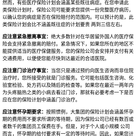
然而，有些医疗保险计划会涵盖某些既往病症。在您申请此
类保险计划时，保险公司可能要求您提供一份完整医疗病历，
以确认您的病症是否在保险赔付的范围内。可以预计的是，此
类保险计划会比不涵盖既往症的计划要贵 两到三倍左右。
应注意紧急撤离事宜：
绝大多数针对在华居留外国人的医疗保
险会支持紧急撤离的赔付。紧急情况下，如果您所在的地区不
能提供适当的医疗保健服务，您的保险公司会安排并支付有关
交通费用，以便使您能尽快到达最近的合适医院。
应注意门诊治疗事宜：
当您只是通过预约向医生咨询而非住院
治疗时，您所接受的就是门诊服务。它可能包括医生咨询、化
验室检验、处方药以及随后的检查等。如果您在最近一两年内
为头疼脑热之类的小病去看过门诊，那就有必要考虑一下是否
应在您的保险计划中涵盖门诊治疗。
应注意怀孕期要求：
按照惯例，大集团的保险计划会涵盖怀孕
期的费用而不要求所谓的等待期，因为保险公司已经有数百或
者数千的集团员工保费在手。但是，对于个人或小规模 公司
而言，怀孕期的给付要求有一定的等待时间。因此，如果您计