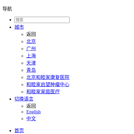
导航
城市
返回
北京
广州
上海
天津
青岛
北京和睦家康复医院
和睦家启望肿瘤中心
和睦家家庭医疗
切换语言
返回
English
中文
首页