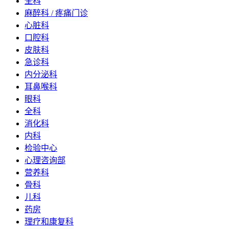
全科
麻醉科 / 疼痛门诊
心脏科
口腔科
皮肤科
急诊科
内分泌科
耳鼻喉科
眼科
全科
消化科
内科
检验中心
心理咨询部
营养科
骨科
儿科
药房
理疗和康复科