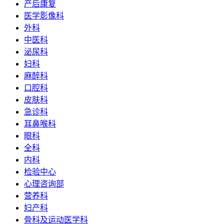
产后康复
医学影像科
外科
中医科
泌尿科
妇科
麻醉科
口腔科
皮肤科
急诊科
耳鼻喉科
眼科
全科
内科
检验中心
心理咨询部
营养科
妇产科
骨科及运动医学科