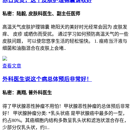
赤日炎炎，这个皮肤护理锦囊请收好
私密：陆毅, 皮肤科医生、副主任医师
高温天气皮肤护理锦囊 艳阳天的美好时光经常会因为 皮肤发
痒、 皮疹 或晒伤而受扰。 通过学习如何预防高温天气的一些
皮肤问题， 可以使您悠享生活的轻松愉快。 1. 痤疮当汗液与
细菌和油脂混合在皮肤上会堵..
查看文章
外科医生说这个病总体预后非常好！
私密：高翔, 普外科医生
得了甲状腺恶性肿瘤不用怕！甲状腺恶性肿瘤的总体预后非常
好！ 甲状腺肿瘤分类: *乳头状癌 是甲状腺癌中最多的一型，
约占80%。其癌细胞内结构多数呈乳头状和滤泡状混合存在，
少部分仅乳头状，约1..