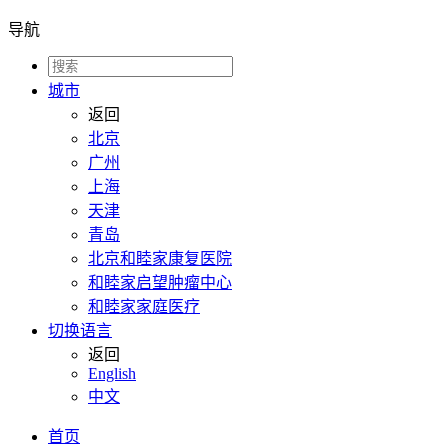
导航
城市
返回
北京
广州
上海
天津
青岛
北京和睦家康复医院
和睦家启望肿瘤中心
和睦家家庭医疗
切换语言
返回
English
中文
首页