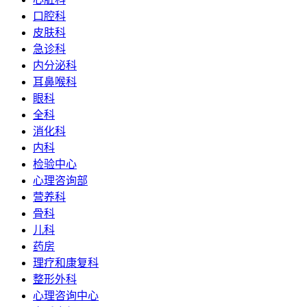
口腔科
皮肤科
急诊科
内分泌科
耳鼻喉科
眼科
全科
消化科
内科
检验中心
心理咨询部
营养科
骨科
儿科
药房
理疗和康复科
整形外科
心理咨询中心