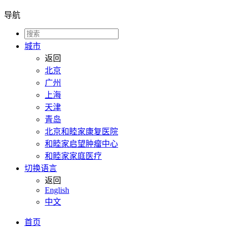
导航
城市
返回
北京
广州
上海
天津
青岛
北京和睦家康复医院
和睦家启望肿瘤中心
和睦家家庭医疗
切换语言
返回
English
中文
首页