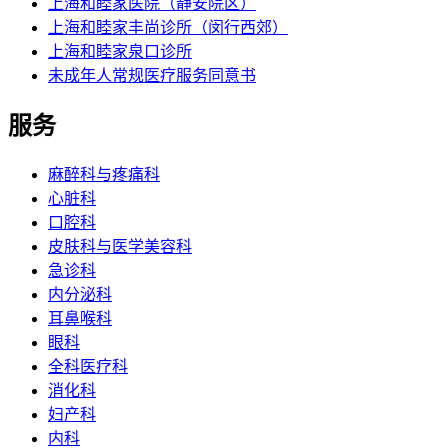
上海和睦家医院（静安院区）
上海和睦家丰尚诊所（闵行西郊）
上海和睦家泉口诊所
未成年人常规医疗服务同意书
服务
麻醉科与疼痛科
心脏科
口腔科
皮肤科与医学美容科
急诊科
内分泌科
耳鼻喉科
眼科
全科医疗科
消化科
妇产科
内科