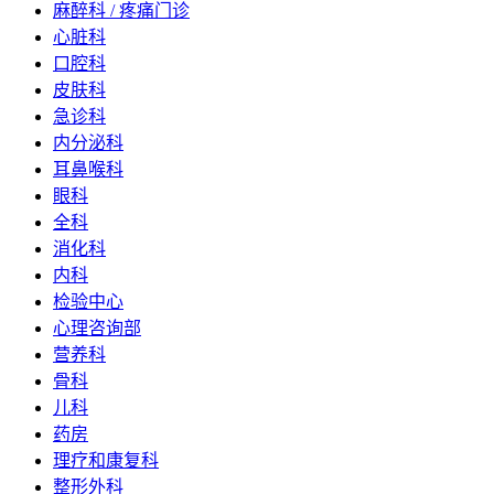
麻醉科 / 疼痛门诊
心脏科
口腔科
皮肤科
急诊科
内分泌科
耳鼻喉科
眼科
全科
消化科
内科
检验中心
心理咨询部
营养科
骨科
儿科
药房
理疗和康复科
整形外科