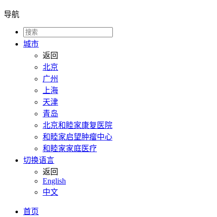
导航
城市
返回
北京
广州
上海
天津
青岛
北京和睦家康复医院
和睦家启望肿瘤中心
和睦家家庭医疗
切换语言
返回
English
中文
首页