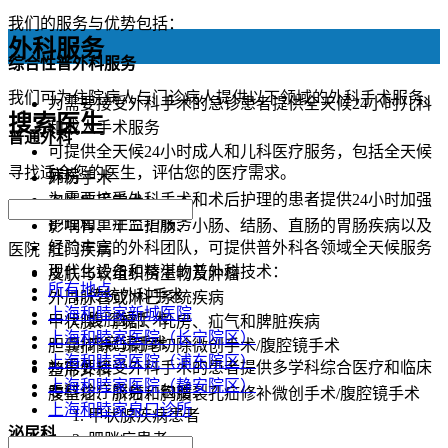
我们的服务与优势包括：
外科服务
综合性普外科服务
我们可为住院病人与门诊病人提供以下领域的外科手术服务。
为需要接受外科手术的急诊患者提供全天候24小时儿科
搜索医生
和成人手术服务
普通外科
可提供全天候24小时成人和儿科医疗服务，包括全天候
寻找适合您的医生，评估您的医疗需求。
病房
外伤手术
为需要接受外科手术和术后护理的患者提供24小时加强
炎性疾患手术
护理和重症监护服务
影响胃、十二指肠、小肠、结肠、直肠的胃肠疾病以及
经验丰富的外科团队，可提供普外科各领域全天候服务
医院
肛门疾病
现代化设备和精湛的普外科技术：
皮肤与软组织赘生物及肿瘤
所有地点
传统外科手术
外周脉管或淋巴系统疾病
上海和睦家新城医院
腹腔镜手术
甲状腺、胸部、乳房、疝气和脾脏疾病
上海和睦家医院（长宁院区）
内窥镜手术
胆囊摘除与阑尾切除微创手术/腹腔镜手术
上海和睦家医院（浦东院区）
为需要接受外科手术的患者提供多学科综合医疗和临床
整形外科
上海和睦家医院（静安院区）
专科诊疗服务，包括：
腹壁疝、脐疝和胸腹裂孔疝修补微创手术/腹腔镜手术
上海和睦家泉口诊所
甲状腺疾病患者
泌尿科
肥胖症患者