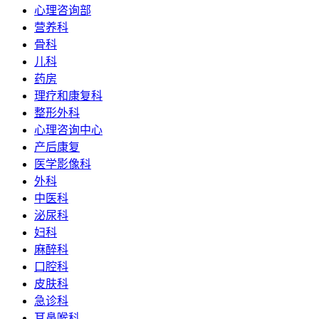
心理咨询部
营养科
骨科
儿科
药房
理疗和康复科
整形外科
心理咨询中心
产后康复
医学影像科
外科
中医科
泌尿科
妇科
麻醉科
口腔科
皮肤科
急诊科
耳鼻喉科