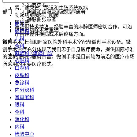
疝气患者
肾、输尿管、尿道和生殖系统疾病
部门
胆囊和胰胆管系统病症患者
勃起功能障碍、阳痿
静脉曲张患者
尿失禁
部门
与我们技术精湛、经验丰富的麻醉医师密切合作，可治
输精管切除术与重通
妇产科
疗各种慢性疾病或术后疼痛方面。
儿科
微创手术
上海和睦家医院外科手术室配备微创手术设备。微
全科
创手术治疗充分体现了我们忠于自身医疗使命，提供国际标准
麻醉科 / 疼痛门诊
的医护服务的服务宗旨。微创手术是目前较为前沿的医疗市场
心脏科
所采用的主要医疗形式。
口腔科
皮肤科
急诊科
内分泌科
耳鼻喉科
眼科
全科
消化科
内科
检验中心