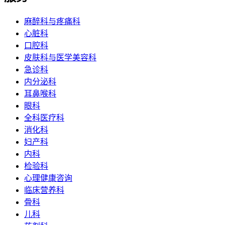
麻醉科与疼痛科
心脏科
口腔科
皮肤科与医学美容科
急诊科
内分泌科
耳鼻喉科
眼科
全科医疗科
消化科
妇产科
内科
检验科
心理健康咨询
临床营养科
骨科
儿科