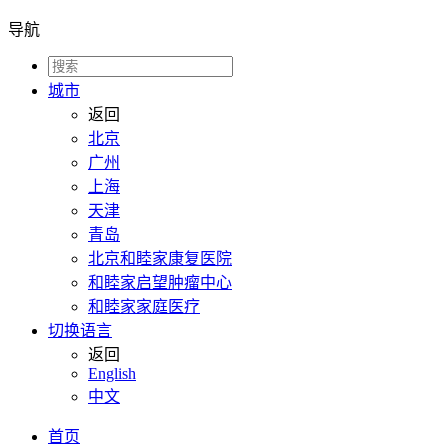
导航
城市
返回
北京
广州
上海
天津
青岛
北京和睦家康复医院
和睦家启望肿瘤中心
和睦家家庭医疗
切换语言
返回
English
中文
首页