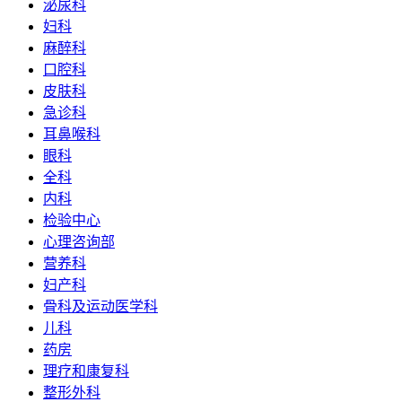
泌尿科
妇科
麻醉科
口腔科
皮肤科
急诊科
耳鼻喉科
眼科
全科
内科
检验中心
心理咨询部
营养科
妇产科
骨科及运动医学科
儿科
药房
理疗和康复科
整形外科