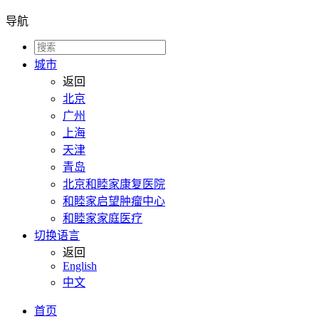
导航
城市
返回
北京
广州
上海
天津
青岛
北京和睦家康复医院
和睦家启望肿瘤中心
和睦家家庭医疗
切换语言
返回
English
中文
首页