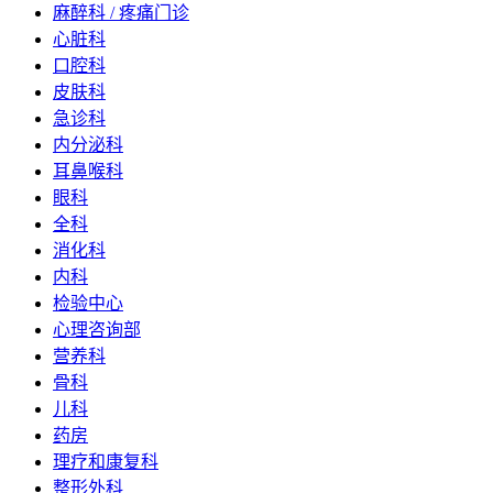
麻醉科 / 疼痛门诊
心脏科
口腔科
皮肤科
急诊科
内分泌科
耳鼻喉科
眼科
全科
消化科
内科
检验中心
心理咨询部
营养科
骨科
儿科
药房
理疗和康复科
整形外科