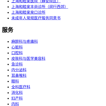
上海和睦家医院（静安院区）
上海和睦家丰尚诊所（闵行西郊）
上海和睦家泉口诊所
未成年人常规医疗服务同意书
服务
麻醉科与疼痛科
心脏科
口腔科
皮肤科与医学美容科
急诊科
内分泌科
耳鼻喉科
眼科
全科医疗科
消化科
妇产科
内科